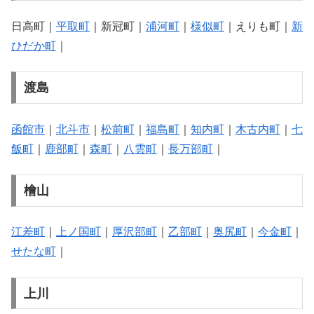
日高町｜
平取町
｜新冠町｜
浦河町
｜
様似町
｜えりも町｜
新
ひだか町
｜
渡島
函館市
｜
北斗市
｜
松前町
｜
福島町
｜
知内町
｜
木古内町
｜
七
飯町
｜
鹿部町
｜
森町
｜
八雲町
｜
長万部町
｜
檜山
江差町
｜
上ノ国町
｜
厚沢部町
｜
乙部町
｜
奥尻町
｜
今金町
｜
せたな町
｜
上川