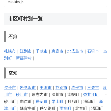
tokukita.jp
市区町村別一覧
石狩
札幌市
｜
江別市
｜
千歳市
｜
恵庭市
｜
北広島市
｜
石狩市
｜
当
別町
｜
新篠津村
｜
空知
夕張市
｜
岩見沢市
｜
美唄市
｜
芦別市
｜
赤平市
｜
三笠市
｜
滝
川市
｜
砂川市
｜歌志内市｜深川市｜南幌町｜
奈井江町
｜上
砂川町｜由仁町｜
長沼町
｜
栗山町
｜月形町｜浦臼町｜
新十
津川町
｜妹背牛町｜秩父別町｜
雨竜町
｜北竜町｜沼田町｜