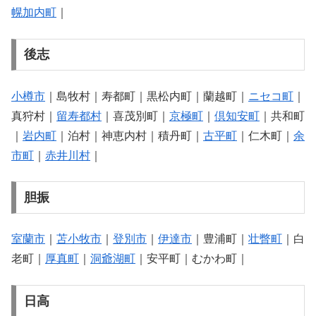
幌加内町
｜
後志
小樽市
｜島牧村｜寿都町｜黒松内町｜蘭越町｜
ニセコ町
｜
真狩村｜
留寿都村
｜喜茂別町｜
京極町
｜
倶知安町
｜共和町
｜
岩内町
｜泊村｜神恵内村｜積丹町｜
古平町
｜仁木町｜
余
市町
｜
赤井川村
｜
胆振
室蘭市
｜
苫小牧市
｜
登別市
｜
伊達市
｜豊浦町｜
壮瞥町
｜白
老町｜
厚真町
｜
洞爺湖町
｜安平町｜むかわ町｜
日高