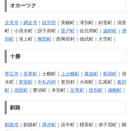
オホーツク
北見市
｜
網走市
｜
紋別市
｜美幌町｜津別町｜斜里町｜清里
町｜小清水町｜訓子府町｜
置戸町
｜佐呂間町｜
遠軽町
｜
湧
別町
｜滝上町｜
興部町
｜西興部村｜雄武町｜大空町｜
十勝
帯広市
｜
音更町
｜士幌町｜
上士幌町
｜
鹿追町
｜
新得町
｜清
水町｜
芽室町
｜
中札内村
｜更別村｜大樹町｜広尾町｜
幕別
町
｜
池田町
｜豊頃町｜本別町｜
足寄町
｜
陸別町
｜
浦幌町
｜
釧路
釧路市
｜釧路町｜
厚岸町
｜浜中町｜標茶町｜弟子屈町｜鶴