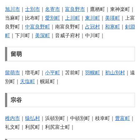
旭川市
｜
士別市
｜
名寄市
｜
富良野市
｜鷹栖町｜東神楽町｜
当麻町｜比布町｜
愛別町
｜
上川町
｜
東川町
｜
美瑛町
｜上富
良野町｜
中富良野町
｜南富良野町｜
占冠村
｜
和寒町
｜
剣淵
町
｜下川町｜
美深町
｜音威子府村｜中川町｜
留萌
留萌市
｜増毛町｜
小平町
｜苫前町｜
羽幌町
｜
初山別村
｜遠
別町｜
天塩町
｜幌延町｜
宗谷
稚内市
｜
猿払村
｜浜頓別町｜中頓別町｜枝幸町｜
豊富町
｜
礼文町｜利尻町｜利尻富士町｜