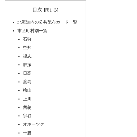
目次
北海道内の公共配布カード一覧
市区町村別一覧
石狩
空知
後志
胆振
日高
渡島
檜山
上川
留萌
宗谷
オホーツク
十勝