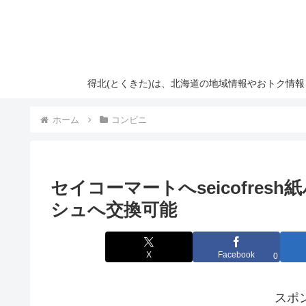
得北(とくきた)は、北海道の地域情報やおトク情
ホーム
コンビニ
セイコーマートへseicofre
シュへ交換可能
X
Facebook
0
スポ