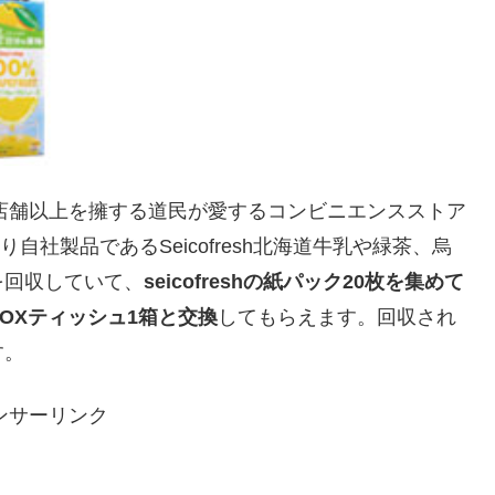
0店舗以上を擁する道民が愛するコンビニエンスストア
自社製品であるSeicofresh北海道牛乳や緑茶、烏
を回収していて、
seicofreshの
紙パック20枚を集めて
OXティッシュ1箱と交換
してもらえます。回収され
す。
ンサーリンク