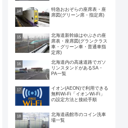
特急おおぞらの座席表・座
席図(グリーン席・指定席)
北海道新幹線はやぶさの座
席表・座席図(グランクラス
車・グリーン車・普通車指
定席)
北海道内の高速道路でガソ
リンスタンドがあるSA・
PA一覧
イオン(AEON)で利用できる
無料Wi-Fi「イオンWi-Fi」
の設定方法と接続手順
北海道函館市のコイン洗車
場一覧