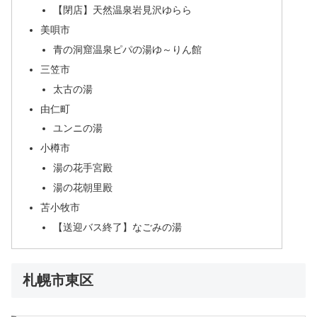
【閉店】天然温泉岩見沢ゆらら
美唄市
青の洞窟温泉ピパの湯ゆ～りん館
三笠市
太古の湯
由仁町
ユンニの湯
小樽市
湯の花手宮殿
湯の花朝里殿
苫小牧市
【送迎バス終了】なごみの湯
札幌市東区