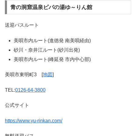
青の洞窟温泉ピパの湯ゆ～りん館
送迎バスルート
美唄市内ルート(進徳発 南美唄経由)
砂川・奈井江ルート(砂川出発)
美唄市内ルート(峰延発 市内中心部)
美唄市東明町3 [
地図
]
TEL:
0126-64-3800
公式サイト
https://www.yu-rinkan.com/
無料送迎バス