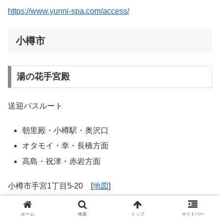
https://www.yunni-spa.com/access/
小樽市
湯の花手宮殿
送迎バスルート
朝里殿・小樽駅・奥沢口
オタモイ・幸・長橋方面
高島・祝津・赤岩方面
小樽市手宮1丁目5-20 [
地図
]
TEL:
0134-31-4444
ホーム
検索
トップ
サイドバー