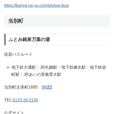
https://banya-no-yu.com/pickup-bus/
当別町
ふとみ銘泉万葉の湯
送迎バスルート
地下鉄大通駅・JR札幌駅・地下鉄麻生駅・地下鉄栄
町駅・JRあいの里教育大駅
当別町太美町1695 [
地図
]
TEL:
0133-26-2130
公式サイト