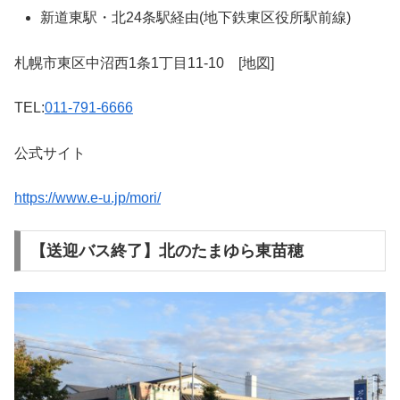
新道東駅・北24条駅経由(地下鉄東区役所駅前線)
札幌市東区中沼西1条1丁目11-10 [地図]
TEL:
011-791-6666
公式サイト
https://www.e-u.jp/mori/
【送迎バス終了】北のたまゆら東苗穂