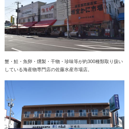
蟹・鮭・魚卵・燻製・干物・珍味等が約300種類取り扱い
している海産物専門店の佐藤水産市場店。