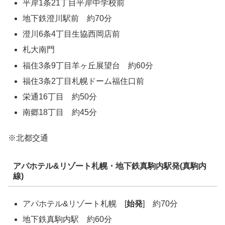
平岸1条21丁目平岸中学校前
地下鉄澄川駅前 約70分
澄川6条4丁目生協西岡店前
札大南門
福住3条9丁目羊ヶ丘展望台 約60分
福住3条2丁目札幌ドーム福住口前
栄通16丁目 約50分
南郷18丁目 約45分
※北都交通
アパホテル&リゾート札幌・地下鉄真駒内駅発(真駒内
線)
アパホテル&リゾート札幌 [
始発
] 約70分
地下鉄真駒内駅 約60分