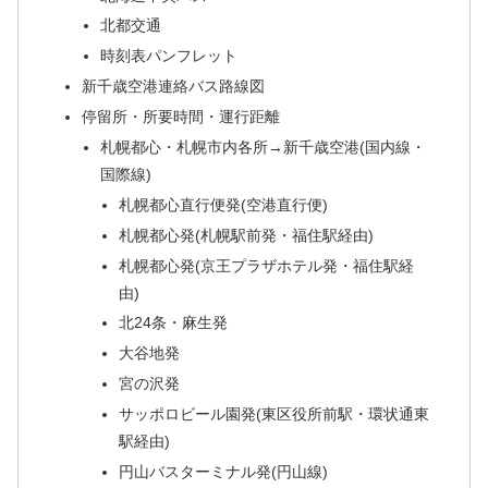
北都交通
時刻表パンフレット
新千歳空港連絡バス路線図
停留所・所要時間・運行距離
札幌都心・札幌市内各所→新千歳空港(国内線・
国際線)
札幌都心直行便発(空港直行便)
札幌都心発(札幌駅前発・福住駅経由)
札幌都心発(京王プラザホテル発・福住駅経
由)
北24条・麻生発
大谷地発
宮の沢発
サッポロビール園発(東区役所前駅・環状通東
駅経由)
円山バスターミナル発(円山線)