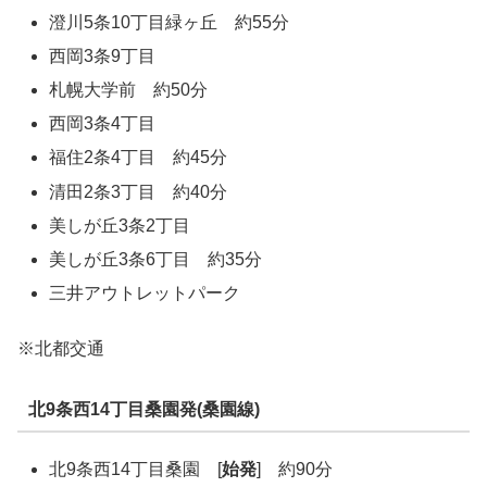
澄川5条10丁目緑ヶ丘 約55分
西岡3条9丁目
札幌大学前 約50分
西岡3条4丁目
福住2条4丁目 約45分
清田2条3丁目 約40分
美しが丘3条2丁目
美しが丘3条6丁目 約35分
三井アウトレットパーク
※北都交通
北9条西14丁目桑園発(桑園線)
北9条西14丁目桑園 [
始発
] 約90分