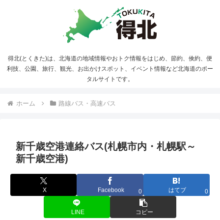
得北(とくきた)は、北海道の地域情報やおトク情報をはじめ、節約、倹約、便
利技、公園、旅行、観光、お出かけスポット、イベント情報など北海道のポー
タルサイトです。
ホーム
路線バス・高速バス
新千歳空港連絡バス(札幌市内・札幌駅～
新千歳空港)
X
Facebook
はてブ
0
0
LINE
コピー