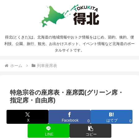
得北(とくきた)は、北海道の地域情報やおトク情報をはじめ、節約、倹約、便
利技、公園、旅行、観光、お出かけスポット、イベント情報など北海道のポー
タルサイトです。
ホーム
列車座席表
特急宗谷の座席表・座席図(グリーン席・
指定席・自由席)
X
Facebook
はてブ
0
0
LINE
コピー