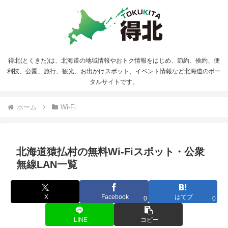
得北(とくきた)は、北海道の地域情報やおトク情報をはじめ、節約、倹約、便
利技、公園、旅行、観光、お出かけスポット、イベント情報など北海道のポー
タルサイトです。
ホーム
Wi-Fi
北海道猿払村の無料Wi-Fiスポット・公衆
無線LAN一覧
X
Facebook
はてブ
0
0
LINE
コピー