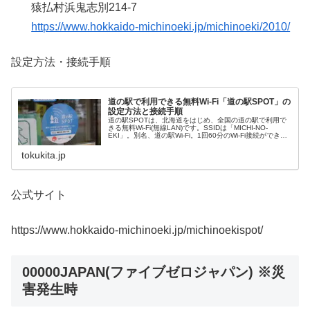
猿払村浜鬼志別214-7
https://www.hokkaido-michinoeki.jp/michinoeki/2010/
設定方法・接続手順
道の駅で利用できる無料Wi-Fi「道の駅SPOT」の
設定方法と接続手順
道の駅SPOTは、北海道をはじめ、全国の道の駅で利用で
きる無料Wi-Fi(無線LAN)です。SSIDは「MICHI-NO-
EKI」。別名、道の駅Wi-Fi。1回60分のWi-Fi接続ができ、
道の駅により再ログインで継続利用可能。
tokukita.jp
公式サイト
https://www.hokkaido-michinoeki.jp/michinoekispot/
00000JAPAN(ファイブゼロジャパン) ※
災
害発生時