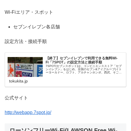
Wi-Fiエリア・スポット
セブンイレブン各店舗
設定方法・接続手順
【終了】セブンイレブンで利用できる無料Wi-
Fi「7SPOT」の設定方法と接続手順
7SPOT(セブンスポット)は、コンビニエンスストア「セブ
ンイレブン」をはじめ、全国のセブン&アイグループ(イト
ーヨーカドー、ロフト、アカチャンホンポ、西武、そご
う、デニーズ)で利用できる無料Wi-Fi(無線LAN)です。SSID
は「7spot」。セブンネットショッピング会員は、セブン
tokukita.jp
スポット限定コンテンツの利用も可能となります。
公式サイト
http://webapp.7spot.jp/
ローソンフリーWi-Fi(LAWSON Free Wi-