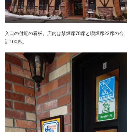
入口の付近の看板。店内は禁煙席78席と喫煙席22席の合
計100席。