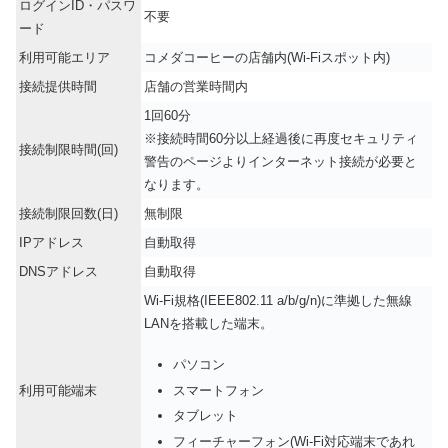
ログインID・パスワ
不要
ード
利用可能エリア
コメダコーヒーの店舗内(Wi-Fiスポット内)
接続提供時間
店舗の営業時間内
1回60分
※接続時間60分以上経過後に再度セキュリティ
接続制限時間(回)
警告のページよりインターネット接続が必要と
なります。
接続制限回数(日)
無制限
IPアドレス
自動取得
DNSアドレス
自動取得
Wi-Fi規格(IEEE802.11 a/b/g/n)に準拠した無線
LANを搭載した端末。
パソコン
スマートフォン
利用可能端末
タブレット
フィーチャーフォン(Wi-Fi対応端末であれ