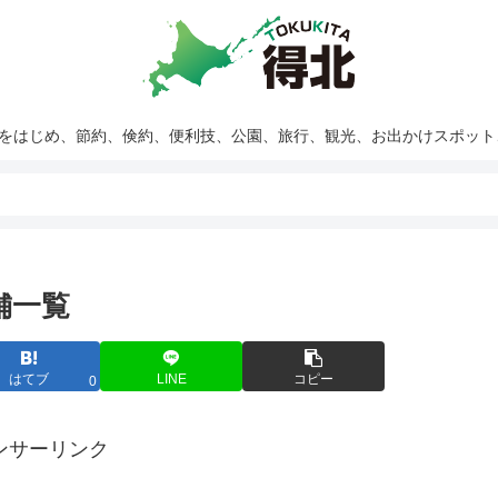
報をはじめ、節約、倹約、便利技、公園、旅行、観光、お出かけスポッ
舗一覧
はてブ
LINE
コピー
0
ンサーリンク