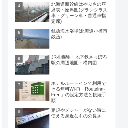
北海道新幹線はやぶさの座
席表・座席図(グランクラス
車・グリーン車・普通車指
定席)
銭函海水浴場(北海道小樽市
銭函)
JR札幌駅・地下鉄さっぽろ
駅の周辺地図・構内図
ホテルルートインで利用で
きる無料Wi-Fi「RouteInn-
Free」の設定方法と接続手
順
定規やメジャーがない時に
使える身近なものの長さ