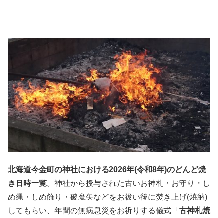
北海道今金町の神社における2026年(令和8年)のどんど焼
き日時一覧
。神社から授与された古いお神札・お守り・し
め縄・しめ飾り・破魔矢などをお祓い後に焚き上げ(焼納)
してもらい、年間の無病息災をお祈りする儀式「
古神札焼