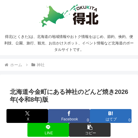
得北(とくきた)は、北海道の地域情報やおトク情報をはじめ、節約、倹約、便
利技、公園、旅行、観光、お出かけスポット、イベント情報など北海道のポー
タルサイトです。
ホーム
神社
北海道今金町にある神社のどんど焼き2026
年(令和8年)版
X
Facebook
はてブ
0
0
LINE
コピー