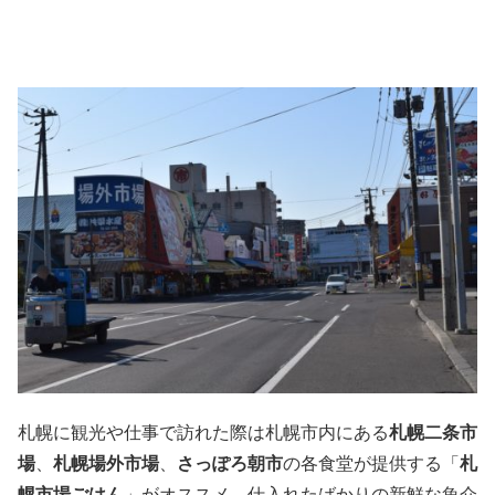
札幌に観光や仕事で訪れた際は札幌市内にある
札幌二条市
場
、
札幌場外市場
、
さっぽろ朝市
の各食堂が提供する「
札
幌市場ごはん
」がオススメ。仕入れたばかりの新鮮な魚介