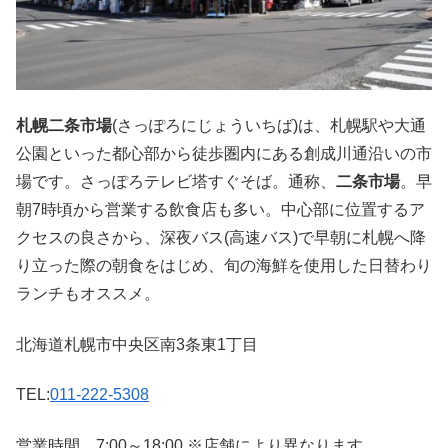
札幌二条市場
(さっぽろにじょういちば)は、札幌駅や大通
公園といった都心部から徒歩圏内にある創成川通沿いの市
場です。さっぽろテレビ塔すぐそば。通称、
二条市場
。早
朝7時頃から営業する飲食店も多い。中心部に位置するア
クセスの良さから、深夜バス(高速バス)で早朝に札幌へ降
り立った際の朝食をはじめ、旬の海鮮を使用した日替わり
ランチもオススメ。
北海道札幌市中央区南3条東1丁目
TEL:
011-222-5308
営業時間 7:00～18:00 ※店舗により異なります