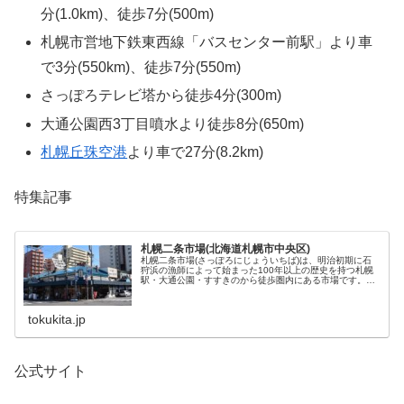
分(1.0km)、徒歩7分(500m)
札幌市営地下鉄東西線「バスセンター前駅」より車
で3分(550km)、徒歩7分(550m)
さっぽろテレビ塔から徒歩4分(300m)
大通公園西3丁目噴水より徒歩8分(650m)
札幌丘珠空港
より車で27分(8.2km)
特集記事
札幌二条市場(北海道札幌市中央区)
札幌二条市場(さっぽろにじょういちば)は、明治初期に石
狩浜の漁師によって始まった100年以上の歴史を持つ札幌
駅・大通公園・すすきのから徒歩圏内にある市場です。通
称、二条市場。早朝7時頃から営業する飲食店もありま
す。札幌市民の台所として土産選びの観光客をはじめ、札
幌市中心部に位置するアクセスの良さから周辺のビジネス
tokukita.jp
街からもランチ客で賑わいます。
公式サイト