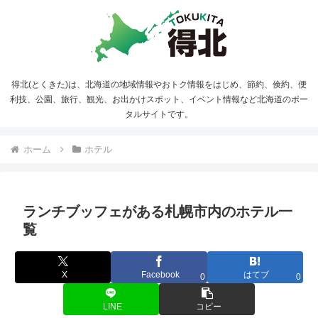
得北(とくきた)は、北海道の地域情報やおトク情報をはじめ、節約、倹約、便
利技、公園、旅行、観光、お出かけスポット、イベント情報など北海道のポー
タルサイトです。
ホーム
ホテル
ランチブッフェがある札幌市内のホテル一
覧
X
Facebook
はてブ
0
0
LINE
コピー