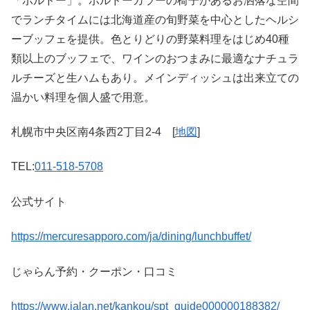
「ボルドー」。ボルドーカラーの椅子があるお洒落な空間
でランチタイムには北海道産の旬野菜を中心としたヘルシ
ーブッフェを提供。色とりどりの野菜料理をはじめ40種
類以上のブッフェで、ワインのおつまみに最適なナチュラ
ルチーズと生ハムもあり。メインディッシュは出来立ての
温かい料理を個人盛で用意。
札幌市中央区南4条西2丁目2-4 [
地図
]
TEL:
011-518-5708
公式サイト
https://mercuresapporo.com/ja/dining/lunchbuffet/
じゃらん予約・クーポン・口コミ
https://www.jalan.net/kankou/spt_guide000000188382/