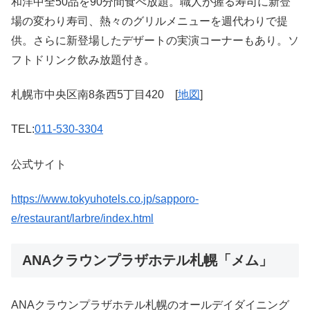
和洋中全50品を90分間食べ放題。職人が握る寿司に新登
場の変わり寿司、熱々のグリルメニューを週代わりで提
供。さらに新登場したデザートの実演コーナーもあり。ソ
フトドリンク飲み放題付き。
札幌市中央区南8条西5丁目420 [
地図
]
TEL:
011-530-3304
公式サイト
https://www.tokyuhotels.co.jp/sapporo-
e/restaurant/larbre/index.html
ANAクラウンプラザホテル札幌「メム」
ANAクラウンプラザホテル札幌のオールデイダイニング