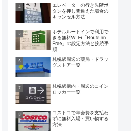
エレベーターの行き先階ボ
タンを押し間違えた場合の
キャンセル方法
ホテルルートインで利用で
きる無料Wi-Fi「RouteInn-
Free」の設定方法と接続手
順
札幌駅周辺の薬局・ドラッ
グストア一覧
札幌駅構内・周辺のコイン
ロッカー一覧
コストコで年会費を支払わ
ずに無料入場・買い物する
方法