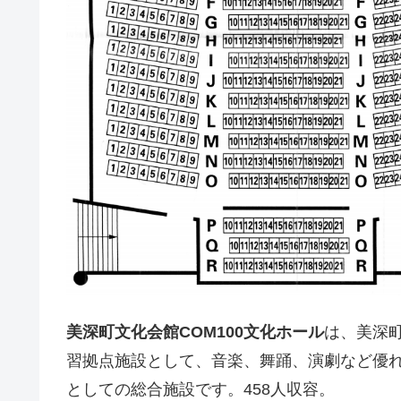
美深町文化会館COM100文化ホール
は、美深
習拠点施設として、音楽、舞踊、演劇など優
としての総合施設です。458人収容。