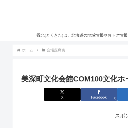
得北(とくきた)は、北海道の地域情報やおトク情
ホーム
会場座席表
美深町文化会館COM100文化
X
Facebook
0
スポ