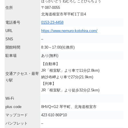
ほっかいどう ねむろし ことひらちょう
住所
〒087-0055
北海道根室市琴平町1丁目4
電話番号
0153-23-4458
URL
https://www.nemuro-kotohira.com/
SNS
–
開館時間
8:30～17:00(社務所)
駐車場
あり(無料)
【自動車】
JR「根室駅」より車で11分(2.8km)
交通アクセス・最寄
納沙布岬より車で27分(21.9km)
り駅
【列車】
JR「根室駅」より徒歩32分(2.5km)
Wi-Fi
plus code
8HVQ+G2 琴平町、北海道根室市
マップコード
423 610 869*10
パンフレット
–