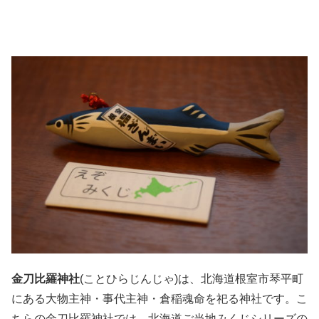
金刀比羅神社
(ことひらじんじゃ)は、北海道根室市琴平町
にある大物主神・事代主神・倉稲魂命を祀る神社です。こ
ちらの金刀比羅神社では、北海道ご当地みくじシリーズの