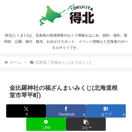
得北(とくきた)は、北海道の地域情報やおトク情報をはじめ、節約、倹約、便
利技、公園、旅行、観光、お出かけスポット、イベント情報など北海道のポー
タルサイトです。
ホーム
北海道ご当地みくじ(えぞみくじ)
金比羅神社の福ざんまいみくじ(北海道根
室市琴平町)
X
Facebook
はてブ
0
0
LINE
コピー