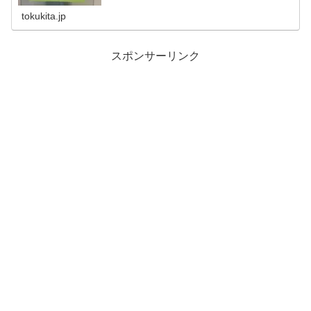
やスマートフォン、携帯電話、タブレット、デジカメとい
った電子機器を充電したりその場で作業もできます。
tokukita.jp
スポンサーリンク