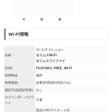
Wi-Fi情報
せいむす わいふぁい
名称
セイムスWi-Fi
セイムスワイファイ
SSID
FUJIYAKU_FREE_WI-FI
利用料金
無料
利用登録
必要(利用規約同意のみ)
認証方法(認証有無)
なし
ログインID・パスワ
不要
ード
指定のWi-Fiスポット内