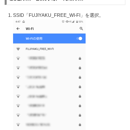
SSID「FUJIYAKU_FREE_WI-FI」を選択。