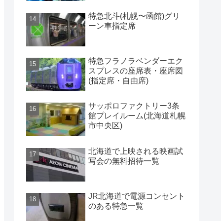
特急北斗(札幌〜函館)グリ
ーン車指定席
特急フラノラベンダーエク
スプレスの座席表・座席図
(指定席・自由席)
サッポロファクトリー3条
館プレイルーム(北海道札幌
市中央区)
北海道で上映される映画試
写会の無料招待一覧
JR北海道で電源コンセント
のある特急一覧