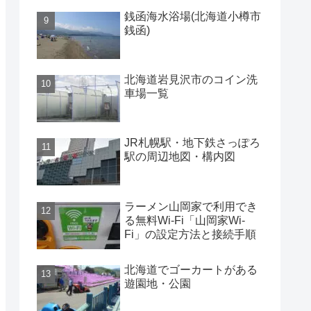
銭函海水浴場(北海道小樽市
銭函)
北海道岩見沢市のコイン洗
車場一覧
JR札幌駅・地下鉄さっぽろ
駅の周辺地図・構内図
ラーメン山岡家で利用でき
る無料Wi-Fi「山岡家Wi-
Fi」の設定方法と接続手順
北海道でゴーカートがある
遊園地・公園