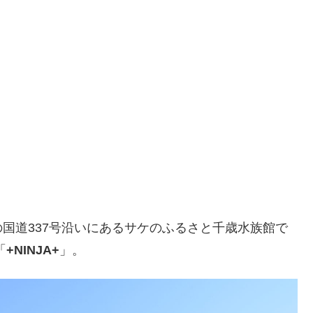
の国道337号沿いにあるサケのふるさと千歳水族館で
「
+NINJA+
」。