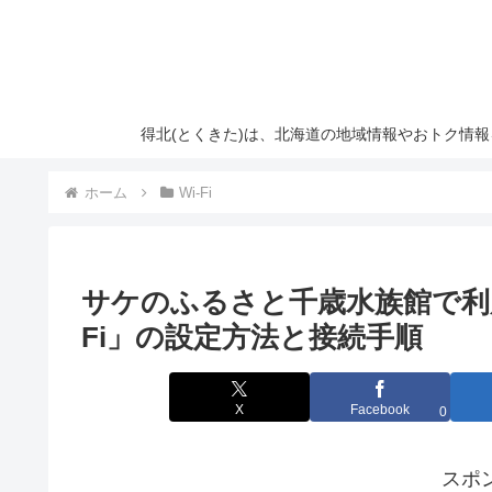
得北(とくきた)は、北海道の地域情報やおトク情
ホーム
Wi-Fi
サケのふるさと千歳水族館で利用で
Fi」の設定方法と接続手順
X
Facebook
0
スポ