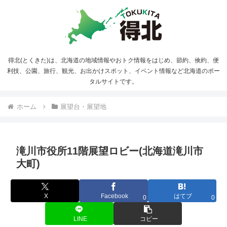
得北(とくきた)は、北海道の地域情報やおトク情報をはじめ、節約、倹約、便
利技、公園、旅行、観光、お出かけスポット、イベント情報など北海道のポー
タルサイトです。
ホーム
展望台・展望地
滝川市役所11階展望ロビー(北海道滝川市
大町)
X
Facebook
はてブ
0
0
LINE
コピー