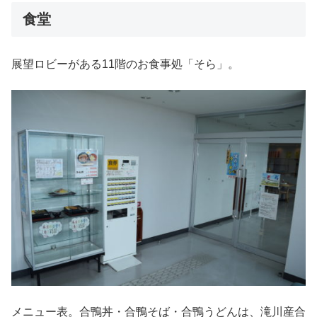
食堂
展望ロビーがある11階のお食事処「そら」。
メニュー表。合鴨丼・合鴨そば・合鴨うどんは、滝川産合