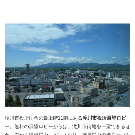
滝川市役所庁舎の最上階11階にある
滝川市役所展望ロビ
ー
。無料の展望ロビーからは、滝川市街地を一望できるほ
か、左から隈根尻山、ピンネシリ、神居尻山の樺戸三山を