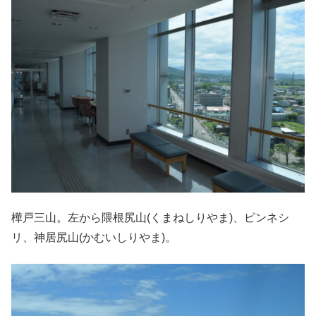
樺戸三山。左から隈根尻山(くまねしりやま)、ピンネシ
リ、神居尻山(かむいしりやま)。