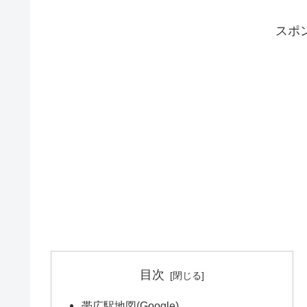
スポ
目次
帯広駅地図(Google)