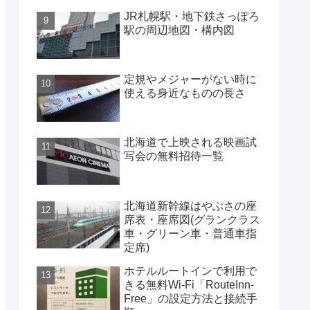
JR札幌駅・地下鉄さっぽろ
駅の周辺地図・構内図
定規やメジャーがない時に
使える身近なものの長さ
北海道で上映される映画試
写会の無料招待一覧
北海道新幹線はやぶさの座
席表・座席図(グランクラス
車・グリーン車・普通車指
定席)
ホテルルートインで利用で
きる無料Wi-Fi「RouteInn-
Free」の設定方法と接続手