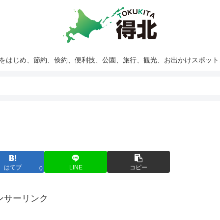
報をはじめ、節約、倹約、便利技、公園、旅行、観光、お出かけスポッ
はてブ
LINE
コピー
0
ンサーリンク