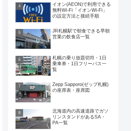
イオン(AEON)で利用できる
無料Wi-Fi「イオンWi-Fi」
の設定方法と接続手順
JR札幌駅で朝食できる早朝
営業の飲食店一覧
札幌の乗り放題切符・1日
乗車券・1日フリーパス一
覧
Zepp Sapporo(ゼップ札幌)
の座席表・座席図
北海道内の高速道路でガソ
リンスタンドがあるSA・
PA一覧