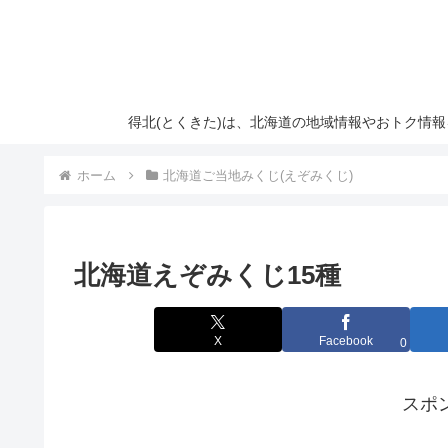
得北(とくきた)は、北海道の地域情報やおトク情
ホーム
北海道ご当地みくじ(えぞみくじ)
北海道えぞみくじ15種
X
Facebook
0
スポ