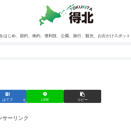
報をはじめ、節約、倹約、便利技、公園、旅行、観光、お出かけスポッ
はてブ
LINE
コピー
0
ンサーリンク