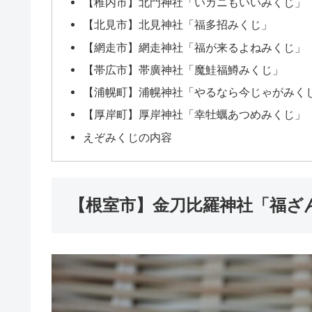
【稚内市】北門神社「いカニもいいみくじ」
【北見市】北見神社「福多招みくじ」
【網走市】網走神社「福が来るよねみくじ」
【帯広市】帯廣神社「魔鮭福鱒みくじ」
【浦幌町】浦幌神社「やるなら今じゃがみく
【厚岸町】厚岸神社「幸牡蠣あつめみくじ」
えぞみくじの内容
【根室市】金刀比羅神社「福ざ