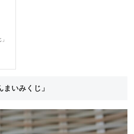
じ」
んまいみくじ」