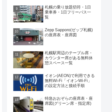
札幌の乗り放題切符・1日
乗車券・1日フリーパス一
覧
Zepp Sapporo(ゼップ札幌)
の座席表・座席図
札幌駅周辺のテーブル席・
カウンター席がある無料休
憩スペース一覧
イオン(AEON)で利用できる
無料Wi-Fi「イオンWi-Fi」
の設定方法と接続手順
特急おおぞらの座席表・座
席図(グリーン席・指定席)