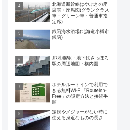
北海道新幹線はやぶさの座
席表・座席図(グランクラス
車・グリーン車・普通車指
定席)
銭函海水浴場(北海道小樽市
銭函)
JR札幌駅・地下鉄さっぽろ
駅の周辺地図・構内図
ホテルルートインで利用で
きる無料Wi-Fi「RouteInn-
Free」の設定方法と接続手
順
定規やメジャーがない時に
使える身近なものの長さ