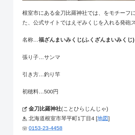
根室市にある金刀比羅神社では、をモチーフ
た、公式サイトではえぞみくじを入れる発砲
名称…
福ざんまいみくじ(ふくざんまいみくじ)
張り子…サンマ
引き方…釣り竿
初穂料…500円
金刀比羅神社
(ことひらじんじゃ)
北海道根室市琴平町1丁目4 [
地図
]
0153-23-4458