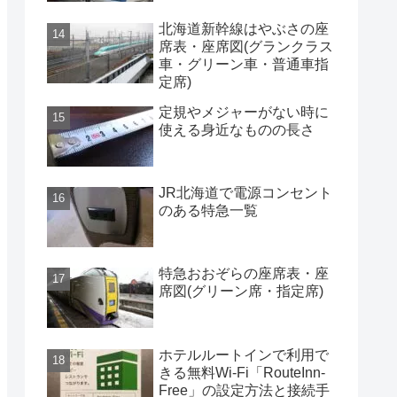
北海道新幹線はやぶさの座
席表・座席図(グランクラス
車・グリーン車・普通車指
定席)
定規やメジャーがない時に
使える身近なものの長さ
JR北海道で電源コンセント
のある特急一覧
特急おおぞらの座席表・座
席図(グリーン席・指定席)
ホテルルートインで利用で
きる無料Wi-Fi「RouteInn-
Free」の設定方法と接続手