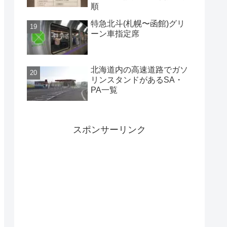
順
特急北斗(札幌〜函館)グリ
ーン車指定席
北海道内の高速道路でガソ
リンスタンドがあるSA・
PA一覧
スポンサーリンク