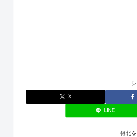
シ
X
LINE
得北を