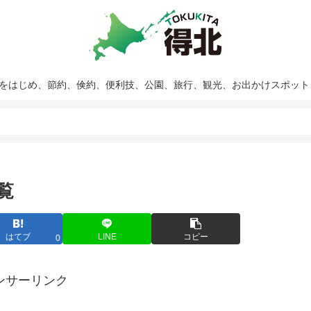
報をはじめ、節約、倹約、便利技、公園、旅行、観光、お出かけスポッ
覧
はてブ
LINE
コピー
0
ンサーリンク