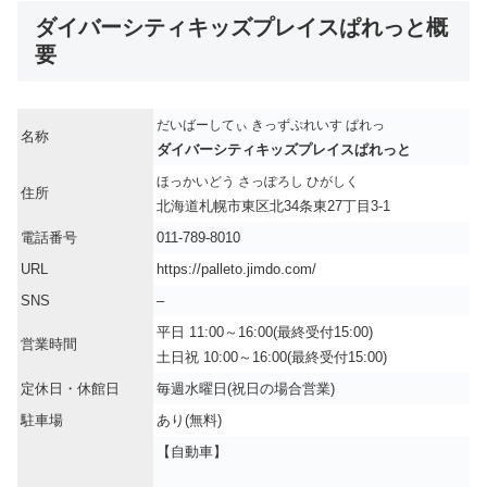
ダイバーシティキッズプレイスぱれっと概
要
だいばーしてぃ きっずぷれいす ぱれっ
名称
ダイバーシティキッズプレイスぱれっと
ほっかいどう さっぽろし ひがしく
住所
北海道札幌市東区北34条東27丁目3-1
電話番号
011-789-8010
URL
https://palleto.jimdo.com/
SNS
–
平日 11:00～16:00(最終受付15:00)
営業時間
土日祝 10:00～16:00(最終受付15:00)
定休日・休館日
毎週水曜日(祝日の場合営業)
駐車場
あり(無料)
【自動車】