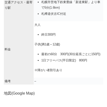
札幌市営地下鉄東豊線「新道東駅」より車
交通アクセス・最寄
で5分(1.6km)
り駅
札樽道伏古IC付近
大人
終日300円
子供(満1歳～12歳)
料金
最初の60分 300円(30分延長ごとに150円)
1日フリーパス(平日限定) 800円
※障がい者割引あり
備考
–
地図(Google Map)