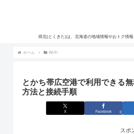
得北(とくきた)は、北海道の地域情報やおトク情
ホーム
Wi-Fi
とかち帯広空港で利用できる無料Wi-F
方法と接続手順
X
Facebook
0
スポ