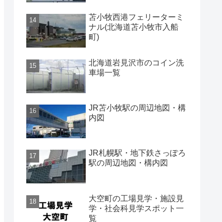
苫小牧西港フェリーターミ
ナル(北海道苫小牧市入船
町)
北海道岩見沢市のコイン洗
車場一覧
JR苫小牧駅の周辺地図・構
内図
JR札幌駅・地下鉄さっぽろ
駅の周辺地図・構内図
大空町の工場見学・施設見
学・社会科見学スポット一
覧