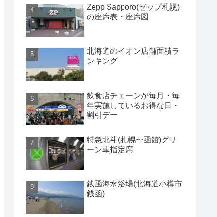
Zepp Sapporo(ゼップ札幌)
の座席表・座席図
北海道のイオン店舗面積ラ
ンキング
飲食店チェーンが毎月・毎
年実施しているお得な日・
割引デー
特急北斗(札幌〜函館)グリ
ーン車指定席
銭函海水浴場(北海道小樽市
銭函)