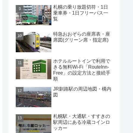
札幌の乗り放題切符・1日
乗車券・1日フリーパス一
覧
特急おおぞらの座席表・座
席図(グリーン席・指定席)
ホテルルートインで利用で
きる無料Wi-Fi「RouteInn-
Free」の設定方法と接続手
順
JR釧路駅の周辺地図・構内
図
札幌駅・大通駅・すすきの
駅周辺にある冷蔵コインロ
ッカー