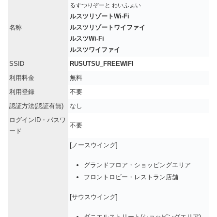
るすつりぞーと わいふぁい
ルスツリゾートWi-Fi
名称
ルスツリゾートワイファイ
ルスツWi-Fi
ルスツワイファイ
SSID
RUSUTSU_FREEWIFI
利用料金
無料
利用登録
不要
認証方法(認証有無)
なし
ログインID・パスワ
不要
ード
[ノースウイング]
グランドフロア・ショッピングエリア
フロントロビー・レストラン店舗
[サウスウイング]
ダニエルストリート(ショッピングエリア)