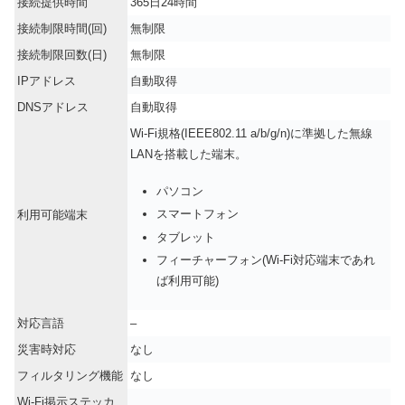
接続提供時間
365日24時間
接続制限時間(回)
無制限
接続制限回数(日)
無制限
IPアドレス
自動取得
DNSアドレス
自動取得
Wi-Fi規格(IEEE802.11 a/b/g/n)に準拠した無線
LANを搭載した端末。
パソコン
スマートフォン
利用可能端末
タブレット
フィーチャーフォン(Wi-Fi対応端末であれ
ば利用可能)
対応言語
–
災害時対応
なし
フィルタリング機能
なし
Wi-Fi掲示ステッカ