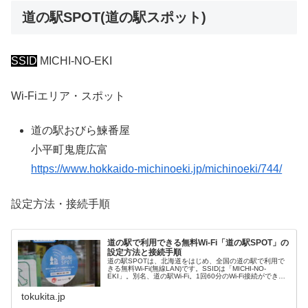
道の駅SPOT(道の駅スポット)
SSID
MICHI-NO-EKI
Wi-Fiエリア・スポット
道の駅おびら鰊番屋
小平町鬼鹿広富
https://www.hokkaido-michinoeki.jp/michinoeki/744/
設定方法・接続手順
道の駅で利用できる無料Wi-Fi「道の駅SPOT」の
設定方法と接続手順
道の駅SPOTは、北海道をはじめ、全国の道の駅で利用で
きる無料Wi-Fi(無線LAN)です。SSIDは「MICHI-NO-
EKI」。別名、道の駅Wi-Fi。1回60分のWi-Fi接続ができ、
道の駅により再ログインで継続利用可能。
tokukita.jp