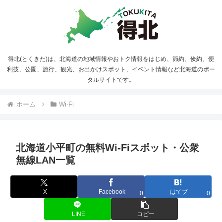
得北(とくきた)は、北海道の地域情報やおトク情報をはじめ、節約、倹約、便
利技、公園、旅行、観光、お出かけスポット、イベント情報など北海道のポー
タルサイトです。
ホーム
Wi-Fi
北海道小平町の無料Wi-Fiスポット・公衆
無線LAN一覧
X
Facebook
はてブ
0
0
LINE
コピー