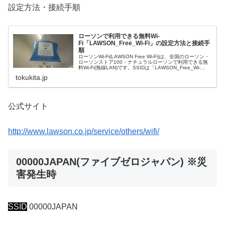
設定方法・接続手順
ローソンで利用できる無料Wi-
Fi「LAWSON_Free_Wi-Fi」の設定方法と接続手
順
ローソンWi-Fi(LAWSON Free Wi-Fi)は、全国のローソン・
ローソンストア100・ナチュラルローソンで利用できる無
料Wi-Fi(無線LAN)です。SSIDは「LAWSON_Free_Wi-
Fi」。接続は、1回60分、1日5回まで利用可能。初回のみ
tokukita.jp
メールアドレスのみ入力が必要で、2回目以降のWi-Fi接続
時には入力は不要。
公式サイト
http://www.lawson.co.jp/service/others/wifi/
00000JAPAN(ファイブゼロジャパン) ※災
害発生時
SSID
00000JAPAN