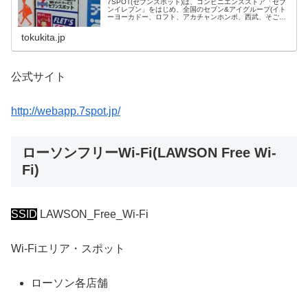
7SPOT(セブンスポット)は、コンビニエンスストア「セブ
ンイレブン」をはじめ、全国のセブン&アイグループ(イト
ーヨーカドー、ロフト、アカチャンホンポ、西武、そご
う、デニーズ)で利用できる無料Wi-Fi(無線LAN)です。SSID
は「7spot」。セブンネットショッピング会員は、セブン
tokukita.jp
スポット限定コンテンツの利用も可能となります。
公式サイト
http://webapp.7spot.jp/
ローソンフリーWi-Fi(LAWSON Free Wi-
Fi)
SSID
LAWSON_Free_Wi-Fi
Wi-Fiエリア・スポット
ローソン各店舗