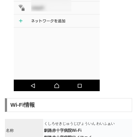
Wi-Fi情報
くしろせきじゅうじびょういん わいふぁい
名称
釧路赤十字病院Wi-Fi