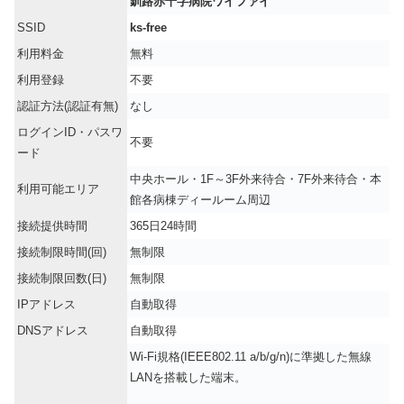
釧路赤十字病院ワイファイ
SSID
ks-free
利用料金
無料
利用登録
不要
認証方法(認証有無)
なし
ログインID・パスワ
不要
ード
中央ホール・1F～3F外来待合・7F外来待合・本
利用可能エリア
館各病棟ディールーム周辺
接続提供時間
365日24時間
接続制限時間(回)
無制限
接続制限回数(日)
無制限
IPアドレス
自動取得
DNSアドレス
自動取得
Wi-Fi規格(IEEE802.11 a/b/g/n)に準拠した無線
LANを搭載した端末。