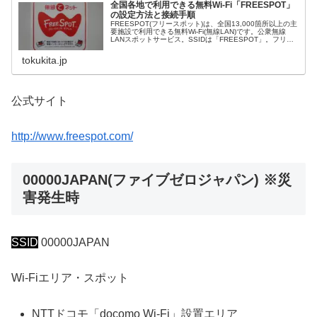
全国各地で利用できる無料Wi-Fi「FREESPOT」
の設定方法と接続手順
FREESPOT(フリースポット)は、全国13,000箇所以上の主
要施設で利用できる無料Wi-Fi(無線LAN)です。公衆無線
LANスポットサービス。SSIDは「FREESPOT」。フリー
スポットは、アクセスポイントにより異なりますが、メー
ル認証方式・SNSアカウント認証方式・ゲスト方式の3種
tokukita.jp
類でWi-Fi接続が可能となります。
公式サイト
http://www.freespot.com/
00000JAPAN(ファイブゼロジャパン) ※災
害発生時
SSID
00000JAPAN
Wi-Fiエリア・スポット
NTTドコモ「docomo Wi-Fi」設置エリア