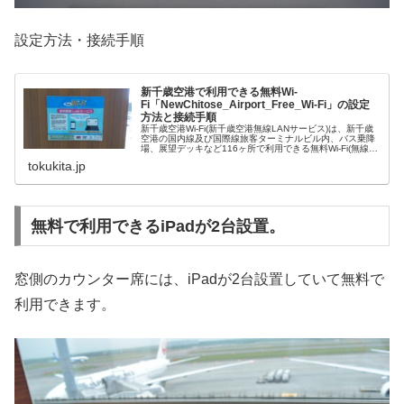
設定方法・接続手順
新千歳空港で利用できる無料Wi-
Fi「NewChitose_Airport_Free_Wi-Fi」の設定
方法と接続手順
新千歳空港Wi-Fi(新千歳空港無線LANサービス)は、新千歳
空港の国内線及び国際線旅客ターミナルビル内、バス乗降
場、展望デッキなど116ヶ所で利用できる無料Wi-Fi(無線
LAN)です。SSIDは「NewChitose_Airport_Free_Wi-Fi」。
tokukita.jp
無料で利用できるiPadが2台設置。
窓側のカウンター席には、iPadが2台設置していて無料で
利用できます。