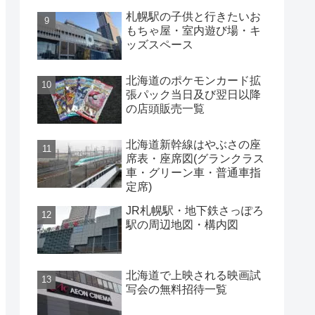
札幌駅の子供と行きたいお
もちゃ屋・室内遊び場・キ
ッズスペース
北海道のポケモンカード拡
張パック当日及び翌日以降
の店頭販売一覧
北海道新幹線はやぶさの座
席表・座席図(グランクラス
車・グリーン車・普通車指
定席)
JR札幌駅・地下鉄さっぽろ
駅の周辺地図・構内図
北海道で上映される映画試
写会の無料招待一覧