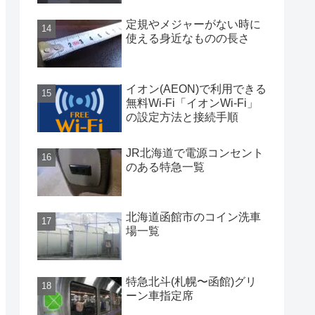
定規やメジャーがない時に
使える身近なものの長さ
イオン(AEON)で利用できる
無料Wi-Fi「イオンWi-Fi」
の設定方法と接続手順
JR北海道で電源コンセント
のある特急一覧
北海道函館市のコイン洗車
場一覧
特急北斗(札幌〜函館)グリ
ーン車指定席