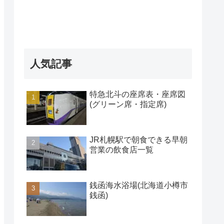
人気記事
特急北斗の座席表・座席図
(グリーン席・指定席)
JR札幌駅で朝食できる早朝
営業の飲食店一覧
銭函海水浴場(北海道小樽市
銭函)