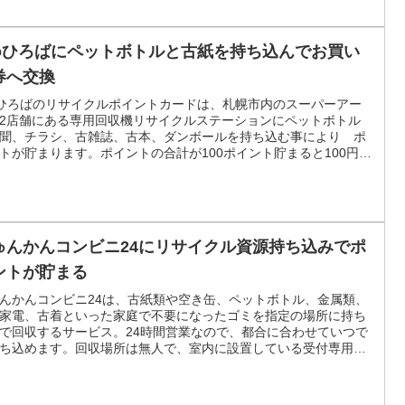
coひろばにペットボトルと古紙を持ち込んでお買い
券へ交換
oひろばのリサイクルポイントカードは、札幌市内のスーパーアー
2店舗にある専用回収機リサイクルステーションにペットボトル
聞、チラシ、古雑誌、古本、ダンボールを持ち込む事により ポ
トが貯まります。ポイントの合計が100ポイント貯まると100円分
買い物券に交換できます。
ゅんかんコンビニ24にリサイクル資源持ち込みでポ
ントが貯まる
んかんコンビニ24は、古紙類や空き缶、ペットボトル、金属類、
家電、古着といった家庭で不要になったゴミを指定の場所に持ち
で回収するサービス。24時間営業なので、都合に合わせていつで
ち込めます。回収場所は無人で、室内に設置している受付専用の
を操作して資源物の回収を行います。持ち込んだ不用品でポイン
貯まり、一定ポイントが貯まるとクオカードまたはイオンギフト
ドに交換できます。