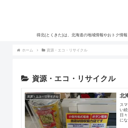
得北(とくきた)は、北海道の地域情報やおトク情
ホーム
資源・エコ・リサイクル
資源・エコ・リサイクル
北
資源・エコ・リサイクル
スマ
い続
日々
にな
バイ