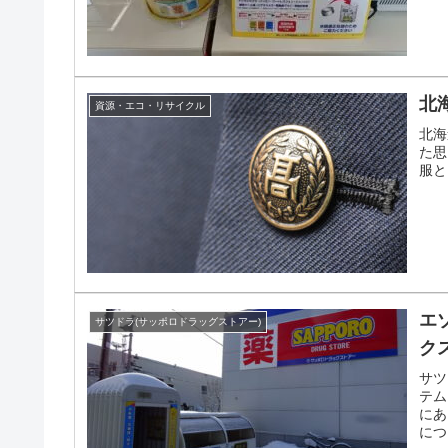
北
資源・エコ・リサイクル
北海
た思
服と
エ
サツドラ(サッポロドラッグストアー)
ク
サツ
テム
にあ
につ