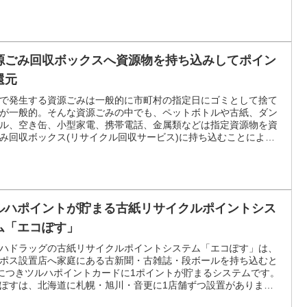
源ごみ回収ボックスへ資源物を持ち込みしてポイン
還元
で発生する資源ごみは一般的に市町村の指定日にゴミとして捨て
が一般的。そんな資源ごみの中でも、ペットボトルや古紙、ダン
ル、空き缶、小型家電、携帯電話、金属類などは指定資源物を資
み回収ボックス(リサイクル回収サービス)に持ち込むことによ
ポイントカードが貯まり金券(商品券やお買い物券)へ交換できま
ルハポイントが貯まる古紙リサイクルポイントシス
ム「エコぽす」
ハドラッグの古紙リサイクルポイントシステム「エコぽす」は、
ポス設置店へ家庭にある古新聞・古雑誌・段ボールを持ち込むと
gにつきツルハポイントカードに1ポイントが貯まるシステムです。
ぽすは、北海道に札幌・旭川・音更に1店舗ずつ設置がありま