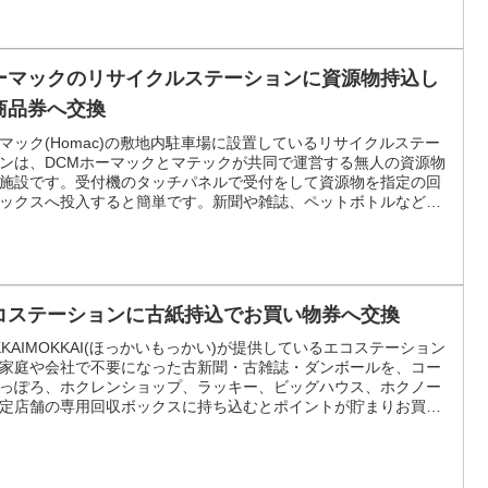
ーマックのリサイクルステーションに資源物持込し
商品券へ交換
マック(Homac)の敷地内駐車場に設置しているリサイクルステー
ンは、DCMホーマックとマテックが共同で運営する無人の資源物
施設です。受付機のタッチパネルで受付をして資源物を指定の回
ックスへ投入すると簡単です。新聞や雑誌、ペットボトルなど資
の種類と重量又は個数に応じてリサイクル貢献度(=ポイント)が付
れて、200点に達するごとにDCMホーマックで利用できる200円
商品券に交換できます。
コステーションに古紙持込でお買い物券へ交換
KKAIMOKKAI(ほっかいもっかい)が提供しているエコステーション
家庭や会社で不要になった古新聞・古雑誌・ダンボールを、コー
っぽろ、ホクレンショップ、ラッキー、ビッグハウス、ホクノー
定店舗の専用回収ボックスに持ち込むとポイントが貯まりお買い
と交換できる古紙リサイクルポイントサービスです。札幌市清田
本社がある北海紙管の古紙回収サービスです。