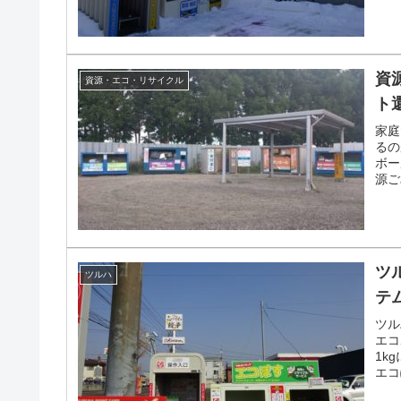
資
資源・エコ・リサイクル
ト
家庭
るの
ボー
源ご
り、
す。
ツ
ツルハ
テ
ツル
エコ
1k
エコ
す。