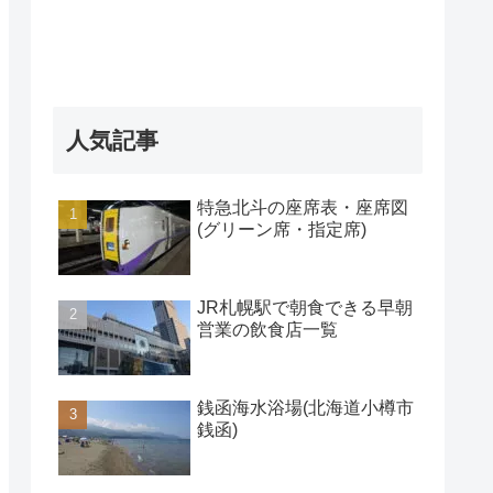
人気記事
特急北斗の座席表・座席図
(グリーン席・指定席)
JR札幌駅で朝食できる早朝
営業の飲食店一覧
銭函海水浴場(北海道小樽市
銭函)