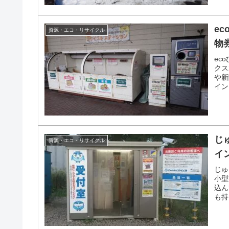
e
資源・エコ・リサイクル
物
ec
クス
や新
イン
のお
じ
資源・エコ・リサイクル
イ
じゅ
小型
込ん
も持
端末
トが
カー