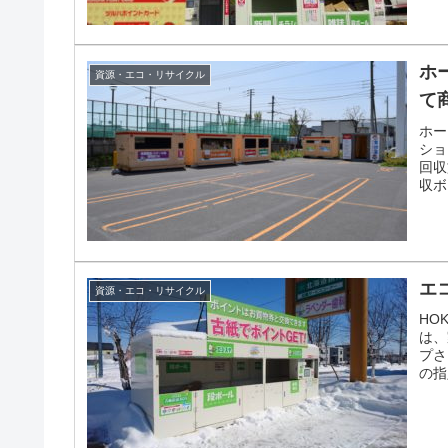
ホ
資源・エコ・リサイクル
て
ホー
ショ
回収
収ボ
源物
与さ
分の
エ
資源・エコ・リサイクル
HO
は、
プさ
の指
物券
区に