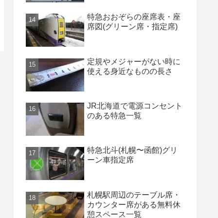
特急おおぞらの座席表・座
席図(グリーン席・指定席)
定規やメジャーがない時に
使える身近なものの長さ
JR北海道で電源コンセント
のある特急一覧
特急北斗(札幌〜函館)グリ
ーン車指定席
札幌駅周辺のテーブル席・
カウンター席がある無料休
憩スペース一覧