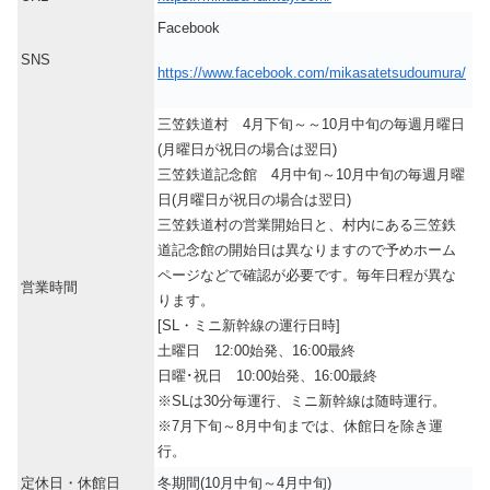
Facebook
SNS
https://www.facebook.com/mikasatetsudoumura/
三笠鉄道村 4月下旬～～10月中旬の毎週月曜日
(月曜日が祝日の場合は翌日)
三笠鉄道記念館 4月中旬～10月中旬の毎週月曜
日(月曜日が祝日の場合は翌日)
三笠鉄道村の営業開始日と、村内にある三笠鉄
道記念館の開始日は異なりますので予めホーム
ページなどで確認が必要です。毎年日程が異な
営業時間
ります。
[SL・ミニ新幹線の運行日時]
土曜日 12:00始発、16:00最終
日曜･祝日 10:00始発、16:00最終
※SLは30分毎運行、ミニ新幹線は随時運行。
※7月下旬～8月中旬までは、休館日を除き運
行。
定休日・休館日
冬期間(10月中旬～4月中旬)