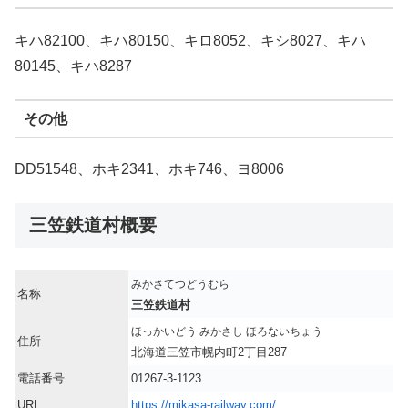
キハ82100、キハ80150、キロ8052、キシ8027、キハ
80145、キハ8287
その他
DD51548、ホキ2341、ホキ746、ヨ8006
三笠鉄道村概要
みかさてつどうむら
名称
三笠鉄道村
ほっかいどう みかさし ほろないちょう
住所
北海道三笠市幌内町2丁目287
電話番号
01267-3-1123
URL
https://mikasa-railway.com/