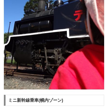
ミニ新幹線乗車(幌内ゾーン)