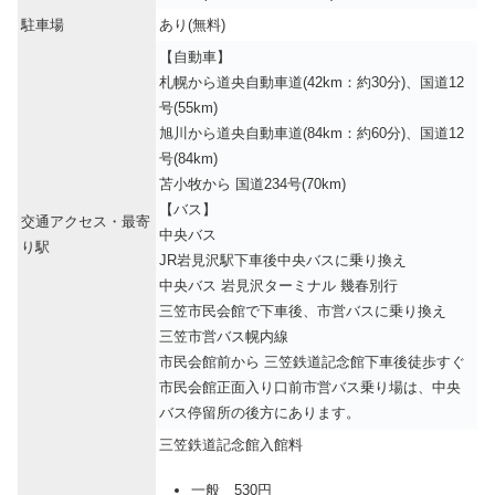
駐車場
あり(無料)
【自動車】
札幌から道央自動車道(42km：約30分)、国道12
号(55km)
旭川から道央自動車道(84km：約60分)、国道12
号(84km)
苫小牧から 国道234号(70km)
【バス】
交通アクセス・最寄
中央バス
り駅
JR岩見沢駅下車後中央バスに乗り換え
中央バス 岩見沢ターミナル 幾春別行
三笠市民会館で下車後、市営バスに乗り換え
三笠市営バス幌内線
市民会館前から 三笠鉄道記念館下車後徒歩すぐ
市民会館正面入り口前市営バス乗り場は、中央
バス停留所の後方にあります。
三笠鉄道記念館入館料
一般 530円