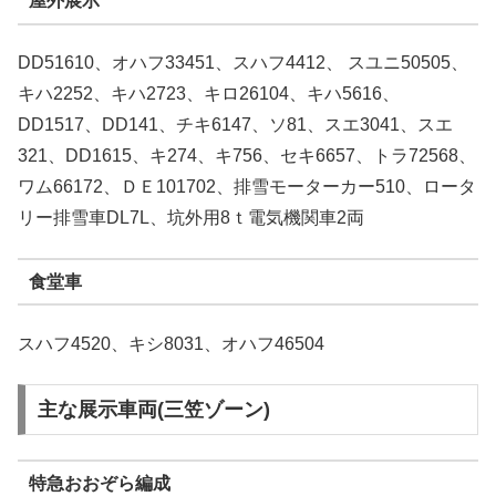
屋外展示
DD51610、オハフ33451、スハフ4412、 スユニ50505、
キハ2252、キハ2723、キロ26104、キハ5616、
DD1517、DD141、チキ6147、ソ81、スエ3041、スエ
321、DD1615、キ274、キ756、セキ6657、トラ72568、
ワム66172、ＤＥ101702、排雪モーターカー510、ロータ
リー排雪車DL7L、坑外用8ｔ電気機関車2両
食堂車
スハフ4520、キシ8031、オハフ46504
主な展示車両(三笠ゾーン)
特急おおぞら編成