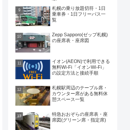
札幌の乗り放題切符・1日
乗車券・1日フリーパス一
覧
Zepp Sapporo(ゼップ札幌)
の座席表・座席図
イオン(AEON)で利用できる
無料Wi-Fi「イオンWi-Fi」
の設定方法と接続手順
札幌駅周辺のテーブル席・
カウンター席がある無料休
憩スペース一覧
特急おおぞらの座席表・座
席図(グリーン席・指定席)