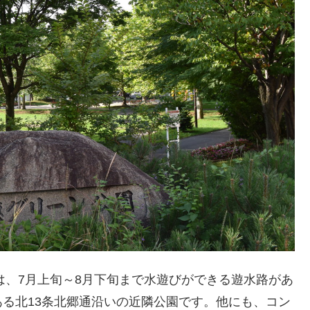
)は、7月上旬～8月下旬まで水遊びができる遊水路があ
る北13条北郷通沿いの近隣公園です。他にも、コン