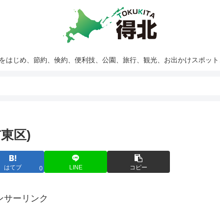
報をはじめ、節約、倹約、便利技、公園、旅行、観光、お出かけスポッ
東区)
はてブ
LINE
コピー
0
ンサーリンク