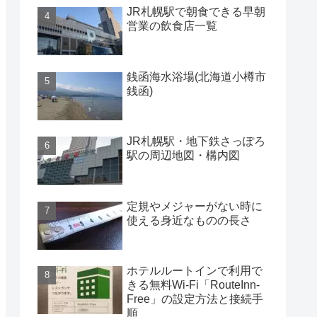
JR札幌駅で朝食できる早朝
営業の飲食店一覧
銭函海水浴場(北海道小樽市
銭函)
JR札幌駅・地下鉄さっぽろ
駅の周辺地図・構内図
定規やメジャーがない時に
使える身近なものの長さ
ホテルルートインで利用で
きる無料Wi-Fi「RouteInn-
Free」の設定方法と接続手
順