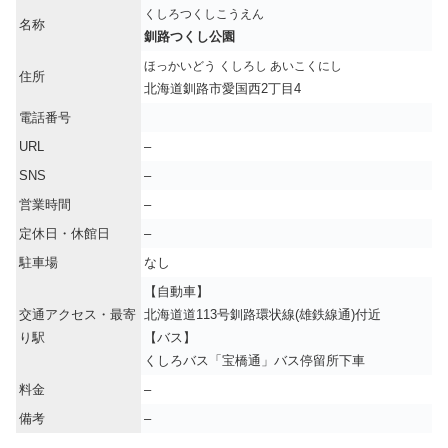
くしろつくしこうえん
名称
釧路つくし公園
ほっかいどう くしろし あいこくにし
住所
北海道釧路市愛国西2丁目4
電話番号
URL
–
SNS
–
営業時間
–
定休日・休館日
–
駐車場
なし
【自動車】
交通アクセス・最寄
北海道道113号釧路環状線(雄鉄線通)付近
り駅
【バス】
くしろバス「宝橋通」バス停留所下車
料金
–
備考
–