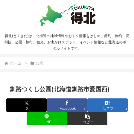
得北(とくきた)は、北海道の地域情報やおトク情報をはじめ、節約、倹約、便
利技、公園、旅行、観光、お出かけスポット、イベント情報など北海道のポー
タルサイトです。
ホーム
公園
釧路つくし公園(北海道釧路市愛国西)
X
Facebook
はてブ
0
0
LINE
コピー