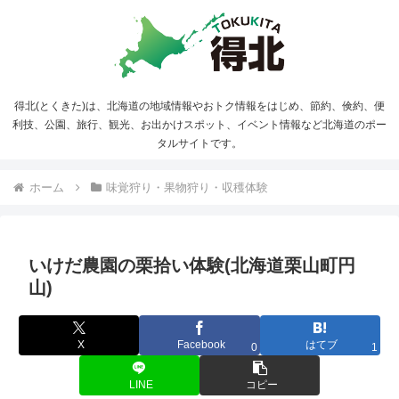
得北(とくきた)は、北海道の地域情報やおトク情報をはじめ、節約、倹約、便
利技、公園、旅行、観光、お出かけスポット、イベント情報など北海道のポー
タルサイトです。
ホーム
味覚狩り・果物狩り・収穫体験
いけだ農園の栗拾い体験(北海道栗山町円
山)
X
Facebook
はてブ
0
1
LINE
コピー