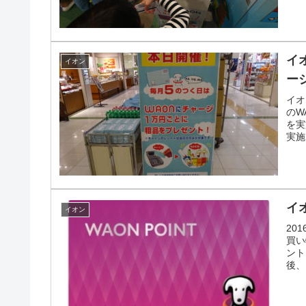
がで
イ
イオン
ー
イオ
のW
を実
実施
ン各
イ
イオン
20
買い
ント
後、