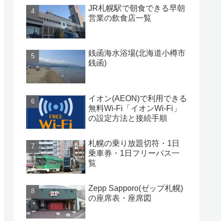
JR札幌駅で朝食できる早朝
営業の飲食店一覧
銭函海水浴場(北海道小樽市
銭函)
イオン(AEON)で利用できる
無料Wi-Fi「イオンWi-Fi」
の設定方法と接続手順
札幌の乗り放題切符・1日
乗車券・1日フリーパス一
覧
Zepp Sapporo(ゼップ札幌)
の座席表・座席図