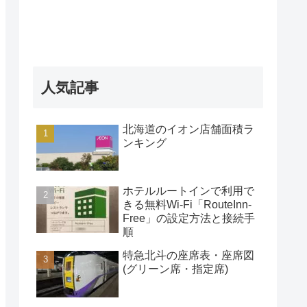
人気記事
北海道のイオン店舗面積ラ
ンキング
ホテルルートインで利用で
きる無料Wi-Fi「RouteInn-
Free」の設定方法と接続手
順
特急北斗の座席表・座席図
(グリーン席・指定席)