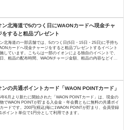
き、1～20WAON POINTが必ずもらえます。
オン北海道で5のつく日にWAONカードへ現金チャ
ジをすると粗品プレゼント
ン北海道の一部店舗では、5のつく日(5日・15日・25日)に手持ち
AONカードへ現金チャージをすると粗品プレゼントするイベント
施しています。こちらは一部のイオンによる独自のイベントで、
日、粗品の配布時間、WAONチャージ金額、粗品の内容などイオ
店により実施内容が異なります。
オンの共通ポイントカード「WAON POINTカード」
16年6月より新たに開始された「WAON POINTカード」は、現金の
物でWAON POINTが貯まる入会金・年会費ともに無料の共通ポイ
カードです。200円(税込)毎に1WAON POINTが貯まり、会員登録
1ポイント単位で1円分として利用できます。