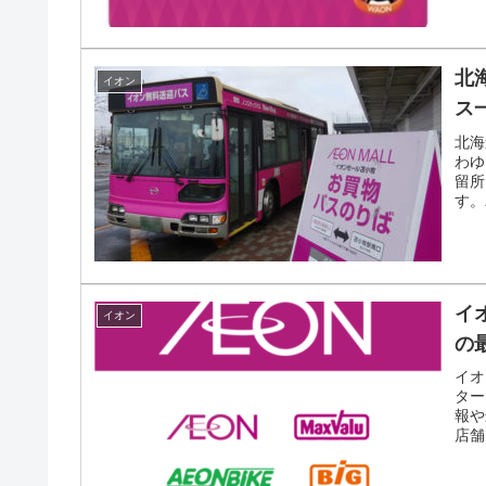
北
イオン
ス
北海
わゆ
留所
す。
なサ
イ
イオン
の
イオ
ター
報や
店舗
知が