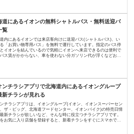
海道にあるイオンの無料シャトルバス・無料送迎バ
一覧
道内にあるイオンでは来店客向けに送迎バス(シャトルバス)、い
る「お買い物専用バス」を無料で運行しています。指定のバス停
とイオンを結んでいるので気軽にイオンへ来店できるのは便利で
バス賃がかからない、車を使わない分ガソリン代が浮くなどお得
ービスです。
オンチラシアプリで北海道内にあるイオングループ
最新チラシが見れる
ンチラシアプリは、イオングループ(イオン、イオンスーパーセン
、ザ・ビッグ、北海道フードセンター、イオンバイク)の特売日情
最新チラシが欲しいなど、そんな時に役立つチラシアプリです。
をお気に入り店舗を登録すると、新着チラシをすぐにスマホで通
あるので、お買い得情報を逃さずチェックできます。