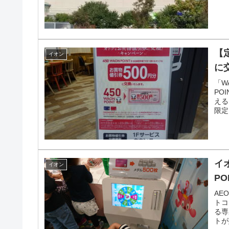
【
イオン
に
「W
PO
える
限定
ーン
に交
イ
イオン
P
AE
トコ
る専
トが