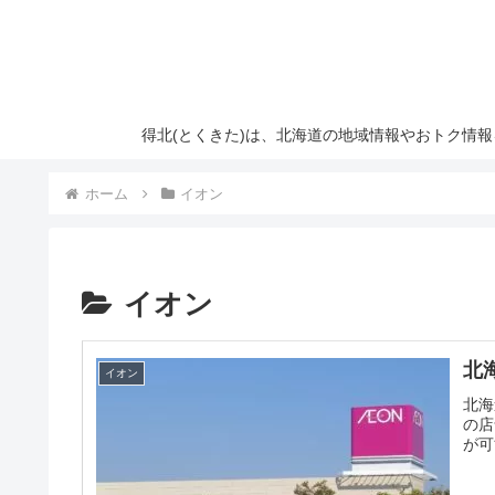
得北(とくきた)は、北海道の地域情報やおトク情
ホーム
イオン
イオン
北
イオン
北海
の店
が可