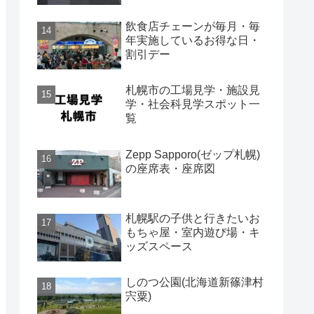
飲食店チェーンが毎月・毎
年実施しているお得な日・
割引デー
札幌市の工場見学・施設見
学・社会科見学スポット一
覧
Zepp Sapporo(ゼップ札幌)
の座席表・座席図
札幌駅の子供と行きたいお
もちゃ屋・室内遊び場・キ
ッズスペース
しのつ公園(北海道新篠津村
宍粟)