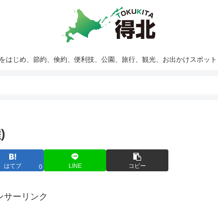
報をはじめ、節約、倹約、便利技、公園、旅行、観光、お出かけスポッ
)
はてブ
LINE
コピー
0
ンサーリンク