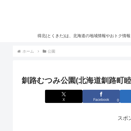
得北(とくきた)は、北海道の地域情報やおトク情
ホーム
公園
釧路むつみ公園(北海道釧路町睦
X
Facebook
0
スポ