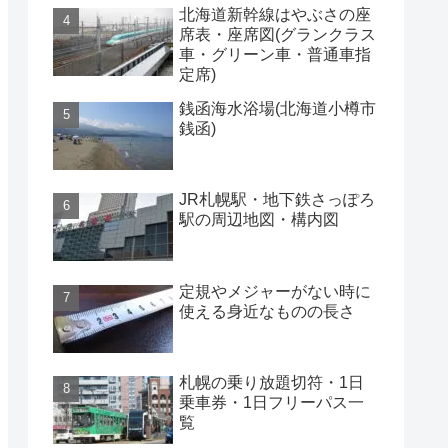
北海道新幹線はやぶさの座
席表・座席図(グランクラス
車・グリーン車・普通車指
定席)
銭函海水浴場(北海道小樽市
銭函)
JR札幌駅・地下鉄さっぽろ
駅の周辺地図・構内図
定規やメジャーがない時に
使える身近なものの長さ
札幌の乗り放題切符・1日
乗車券・1日フリーパス一
覧