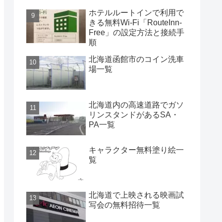
ホテルルートインで利用で
きる無料Wi-Fi「RouteInn-
Free」の設定方法と接続手
順
北海道函館市のコイン洗車
場一覧
北海道内の高速道路でガソ
リンスタンドがあるSA・
PA一覧
キャラクター無料塗り絵一
覧
北海道で上映される映画試
写会の無料招待一覧