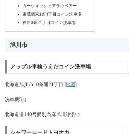
カーウォッシュアラウベアー
東鷹栖東1条4丁目コイン洗車場
神居3条21丁目コイン洗車場
旭川市
アップル車検うえだコイン洗車場
北海道旭川市10条通21丁目 [
地図
]
洗車機5台
北海道道140号愛別当麻旭川線沿い
シャワーロードトヨオカ